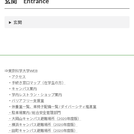
玄関 Entrance
玄関
⇒
東京科学大学WEB
・
アクセス
・
手続き窓口マップ（在学生の方）
・
キャンパス案内
・
学内レストラン・ショップ案内
・
バリアフリー支援室
・
休養室一覧、車椅子配備一覧 / ダイバーシティ推進室
・駐車場案内 / 総合安全管理部門
・大岡山キャンパス避難場所（2020年度版）
・横浜キャンパス避難場所（2020年度版）
・田町キャンパス避難場所（2020年度版）