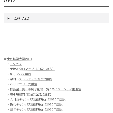
AED
（1F）AED
⇒
東京科学大学WEB
・
アクセス
・
手続き窓口マップ（在学生の方）
・
キャンパス案内
・
学内レストラン・ショップ案内
・
バリアフリー支援室
・
休養室一覧、車椅子配備一覧 / ダイバーシティ推進室
・駐車場案内 / 総合安全管理部門
・大岡山キャンパス避難場所（2020年度版）
・横浜キャンパス避難場所（2020年度版）
・田町キャンパス避難場所（2020年度版）