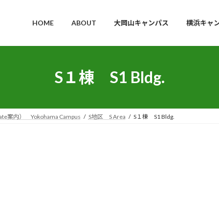
HOME
ABOUT
大岡山キャンパス
横浜キャ
S１棟 S1 Bldg.
案内） Yokohama Campus
S地区 S Area
S１棟 S1 Bldg.