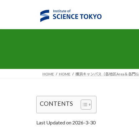
コ
ナ
ン
ビ
テ
ゲ
ン
ー
ツ
シ
へ
ョ
ス
ン
キ
に
ッ
移
プ
動
HOME
HOME
横浜キャンパス（各地区Area＆各門Gate
CONTENTS
Last Updated on 2026-3-30