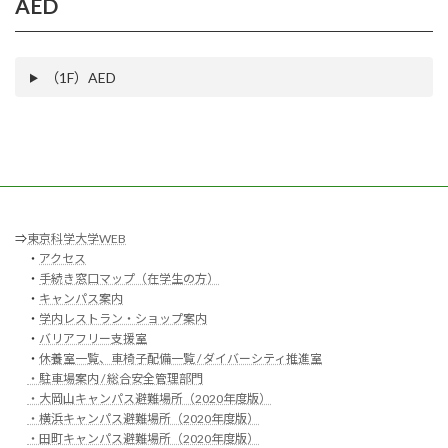
AED
（1F）AED
⇒
東京科学大学WEB
・
アクセス
・
手続き窓口マップ（在学生の方）
・
キャンパス案内
・
学内レストラン・ショップ案内
・
バリアフリー支援室
・
休養室一覧、車椅子配備一覧 / ダイバーシティ推進室
・駐車場案内 / 総合安全管理部門
・大岡山キャンパス避難場所（2020年度版）
・横浜キャンパス避難場所（2020年度版）
・田町キャンパス避難場所（2020年度版）