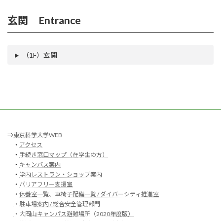
玄関 Entrance
（1F）玄関
⇒
東京科学大学WEB
・
アクセス
・
手続き窓口マップ（在学生の方）
・
キャンパス案内
・
学内レストラン・ショップ案内
・
バリアフリー支援室
・
休養室一覧、車椅子配備一覧 / ダイバーシティ推進室
・駐車場案内 / 総合安全管理部門
・大岡山キャンパス避難場所（2020年度版）