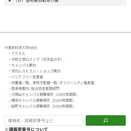
（1F）証明書自動発行機
⇒
東京科学大学WEB
・
アクセス
・
手続き窓口マップ（在学生の方）
・
キャンパス案内
・
学内レストラン・ショップ案内
・
バリアフリー支援室
・
休養室一覧、車椅子配備一覧 / ダイバーシティ推進室
・駐車場案内 / 総合安全管理部門
・大岡山キャンパス避難場所（2020年度版）
・横浜キャンパス避難場所（2020年度版）
・田町キャンパス避難場所（2020年度版）
※
講義室番号について