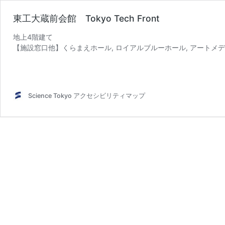
東工大蔵前会館 Tokyo Tech Front
地上4階建て
【施設窓口他】くらまえホール, ロイアルブルーホール, アートメデ
ブルーターミナルザレストラン,
エクセルシオールカフェ
【多目的トイレ】1F・オストメイト対応,おむつ交換台
Science Tokyo アクセシビリティマップ